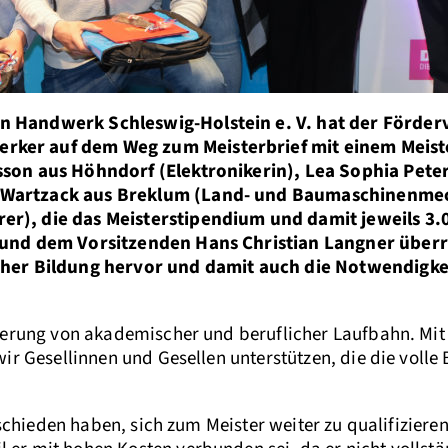
n Handwerk Schleswig-Holstein e. V. hat der Förder
ker auf dem Weg zum Meisterbrief mit einem Meiste
son aus Höhndorf (Elektronikerin), Lea Sophia Peter
 Wartzack aus Breklum (Land- und Baumaschinenmec
r), die das Meisterstipendium und damit jeweils 3.
t und dem Vorsitzenden Hans Christian Langner übe
cher Bildung hervor und damit auch die Notwendigkei
zierung von akademischer und beruflicher Laufbahn. Mi
ir Gesellinnen und Gesellen unterstützen, die die volle
tschieden haben, sich zum Meister weiter zu qualifiziere