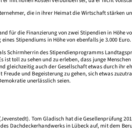
r mit hohen Kosten verbunden sei, da er nicht vollstä
rnehmer, die in ihrer Heimat die Wirtschaft stärken un
 für die Finanzierung von zwei Stipendien in Höhe von
 eines Stipendiums in Höhe von ebenfalls je 3.000 Euro.
e als Schirmherrin des Stipendienprogramms Landtagspr
„Es ist toll zu sehen und zu erleben, dass junge Mensche
 gleichzeitig auch der Gesellschaft etwas durch ihr 
t Freude und Begeisterung zu gehen, sich etwas zuzutr
 Demokratie unerlässlich seien.
 (Jevenstedt). Tom Gladisch hat die Gesellenprüfung 2
des Dachdeckerhandwerks in Lübeck auf, mit dem Beruf