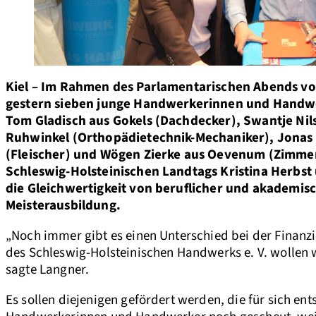
Kiel – Im Rahmen des Parlamentarischen Abends vo
gestern sieben junge Handwerkerinnen und Handwer
Tom Gladisch aus Gokels (Dachdecker), Swantje Nils
Ruhwinkel (Orthopädietechnik-Mechaniker), Jonas
(Fleischer) und Wögen Zierke aus Oevenum (Zimmere
Schleswig-Holsteinischen Landtags Kristina Herbs
die Gleichwertigkeit von beruflicher und akademis
Meisterausbildung.
„Noch immer gibt es einen Unterschied bei der Finan
des Schleswig-Holsteinischen Handwerks e. V. wollen w
sagte Langner.
Es sollen diejenigen gefördert werden, die für sich en