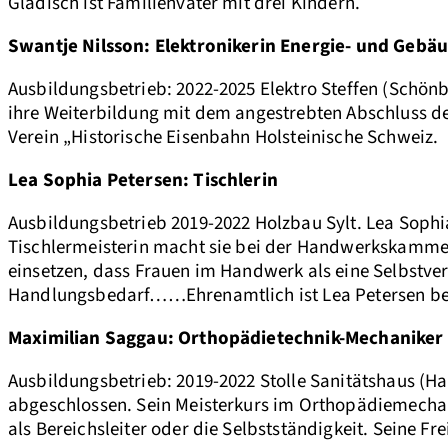
Gladisch ist Familienvater mit drei Kindern.
Swantje Nilsson: Elektronikerin Energie- und Gebä
Ausbildungsbetrieb: 2022-2025 Elektro Steffen (Schönb
ihre Weiterbildung mit dem angestrebten Abschluss de
Verein „Historische Eisenbahn Holsteinische Schweiz.
Lea Sophia Petersen: Tischlerin
Ausbildungsbetrieb 2019-2022 Holzbau Sylt. Lea Sophi
Tischlermeisterin macht sie bei der Handwerkskammer in
einsetzen, dass Frauen im Handwerk als eine Selbstv
Handlungsbedarf……Ehrenamtlich ist Lea Petersen bei 
Maximilian
Saggau
: Orthopädietechnik-Mechaniker
Ausbildungsbetrieb: 2019-2022 Stolle Sanitätshaus (
abgeschlossen. Sein Meisterkurs im Orthopädiemecha
als Bereichsleiter oder die Selbstständigkeit. Seine Fr